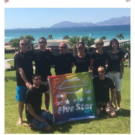
ge
n>